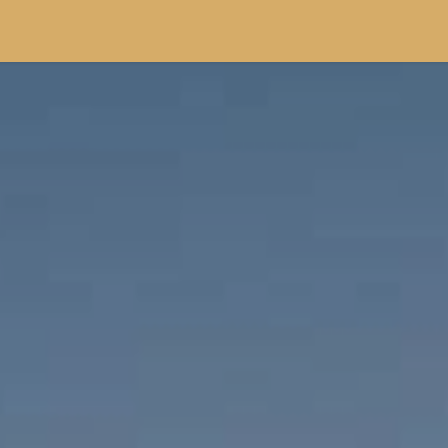
teaux
Lutins
Scouts
Guides
Piho's
Route